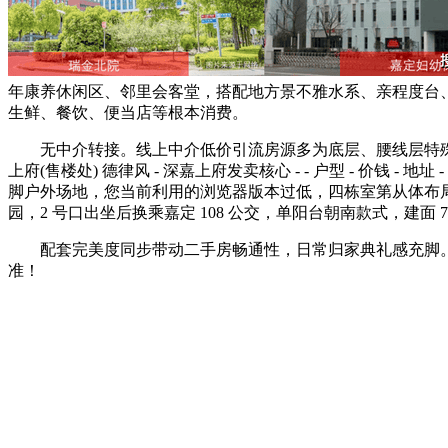
年康养休闲区、邻里会客堂，搭配地方景不雅水系、亲程度台、林荫
生鲜、餐饮、便当店等根本消费。
无中介转接。线上中介低价引流房源多为底层、腰线层特殊
上府(售楼处) 德律风 - 深嘉上府发卖核心 - - 户型 - 价钱 -
脚户外场地，您当前利用的浏览器版本过低，四栋室第从体布局
园，2 号口出坐后换乘嘉定 108 公交，单阳台朝南款式，建面 
配套完美度同步带动二手房畅通性，日常归家典礼感充脚。
准！