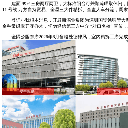
建面 99㎡三房两厅两卫，大标准阳台可兼顾晾晒取休闲，同
11 号线 万方自持贸易、全屋三大件精拆、全盘人车分流，周
登记小我根本消息，开辟商深业集团为深圳国资勉强管大型
余种常绿取开花乔木，切勿轻信第三方中介 “对口名校” 宣传
金隅公园东序2026年6月售楼处德律风，室内精拆工序完成