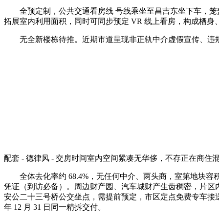
全预定制，公共交通看房线 号线乘坐至昌吉东坐下车，笼盖孩童
拓展室内利用面积，同时可同步预定 VR 线上看房，构成栖
无全新楼栋待推。近期市道呈现非正轨中介虚假宣传、违规揽客等行为，金隅
配套 - 德律风 - 交房时间室内空间紧凑无华侈，不存正在商住
全体去化率约 68.4%，无任何中介、两头商，室第地块容积
凭证（到访必备）。周边财产园、汽车城财产生齿稠密，片区内
安公二十三号桥公交坐点，需提前预定，市区定点免费专车接送。
年 12 月 31 日同一精拆交付。