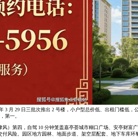
3 月 29 日三批次推出 2 号楼，小户型总价低、出租门槛低，公
㎡，第一。
）第四，自驾 10 分钟笼盖嘉亭荟城市糊口广场、安亭财富
付风险。园区地方园林、地面步道、架空层配套、地下车库环氧地