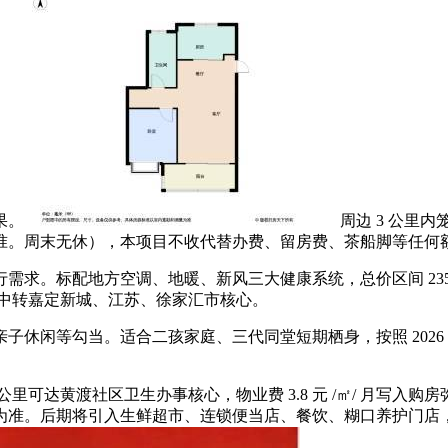
果。
周边 3 公里
准。周末无休），本项目不收代替办费、留房费、茶船脚等任何
。标配地方空调、地暖、新风三大健康系统，总价区间 235-3
号线中转嘉定新城、江苏、徐家汇市核心。
闲等勾当。适合二孩家庭、三代同堂短期栖身，按照 2026 
达黄渡社区卫生办事核心，物业费 3.8 元 /㎡/ 月写入
为准。后期将引入生鲜超市、连锁便当店、餐饮、糊口养护门店