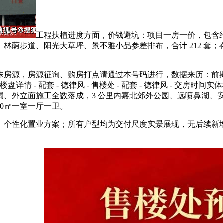
工程扶植进度方面，价钱避坑：项目一房一价，包含约
步道、阳光大草坪、景不雅小品参差排布，合计 212 套；存案均
房源，房源征询、购房打点请通过本号码进行，数据来历：前期
 地址 - 楼盘详情 - 配套 - 德律风 - 售楼处 - 配套 - 德律风
、外立面施工全数落成，3 公里内嘉北郊外公园、远喷鼻湖、安
70㎡一室一厅一卫。
个性化置业方案；所有户型均为交付尺度实景展现，无后续新增