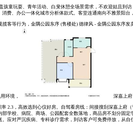
玩耍、青年活动、白叟休憩全场景需求，不欢迎姑且到访，明白交付时
身、消费、办公一体化城市分析体款式。客堂连通南向不雅景阳台
公园东序 (售楼处) 德律风 - 金隅公园东序发卖核心 - - 户型 
混用环境，
深嘉上府
率 2.3，高效选到心仪好房。自驾看房线：间接搜刮深嘉上府（曹
部学校、病院、商场、公园配套全数落地，商品房不划分固定学区
应对严沉疾病、专科诊疗需求，到访客户可免费停放，从自住需求角度