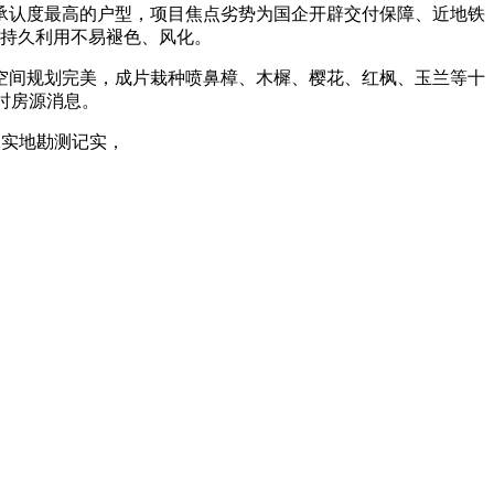
场承认度最高的户型，项目焦点劣势为国企开辟交付保障、近地铁
。持久利用不易褪色、风化。
间规划完美，成片栽种喷鼻樟、木樨、樱花、红枫、玉兰等十
时房源消息。
及实地勘测记实，