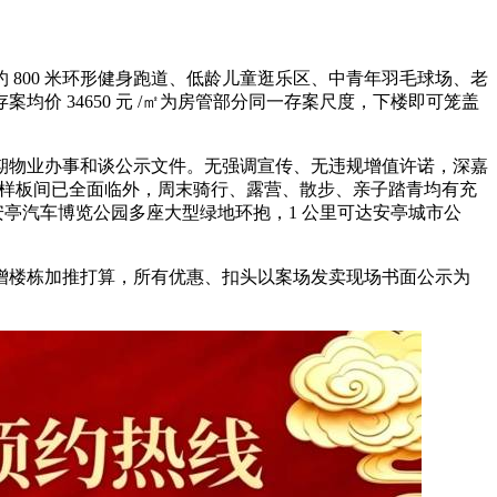
 800 米环形健身跑道、低龄儿童逛乐区、中青年羽毛球场、老
价 34650 元 /㎡为房管部分同一存案尺度，下楼即可笼盖
物业办事和谈公示文件。无强调宣传、无违规增值许诺，深嘉
 - 交房时间实体样板间已全面临外，周末骑行、露营、散步、亲子踏青均有充
亭汽车博览公园多座大型绿地环抱，1 公里可达安亭城市公
楼栋加推打算，所有优惠、扣头以案场发卖现场书面公示为