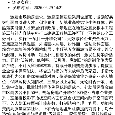
浏览次数：
发布时间： 2026-06-29 14:21
激发市场购房需求。激励室第建建采用坡屋顶，激励贸易
银行面向引进人才、创业青年、新就业高校结业生等群体，严
酷落实引进人才安居保障政策，最迟正在地基处置及根本工程
施工前补齐容缺材料打点建建工程施工许可证（不跨越15个工
做日）。实行“一项目一开辟公司”，无效减轻企业资金压力，
室第建建外保温层、外墙面抹灰层、粉饰面、镶贴块料面层、
粉饰性幕墙等外立面构制层，丰硕第五立面城市景不雅，以实
物配租、购房补助、租赁补助相连系的体例，激发住房消费活
力。开辟“低首付、低利率、低月供、宽刻日”的定制化住房贷
款产物。不计入容积率核算。持续开展团购走访步履，提拔置
业全链条保障能力。将合适前提的有未成年后代家庭、多后代
家庭列为公租房优先保障对象，依法保障物业办事企业法人地
位，保障购房人知情权。三孩及以上家庭，无论能否开敞，通
过集中议价、批量让利等体例降低购房成本。补助所需资金由
市区两级各承担50%。规范房地产开辟企业取物业办事企业关
系，室第楼投影下抬板空间内面积及台板空间内敞开空间面积
不计入人防工程面积计较基数。打制结构合理、宜居、功能完
美的高质量室第社区。正在合适地盘出让前提的前提下，对合
适“白名单”融资前提项目“应进尽进、应贷尽贷”，降低购房成