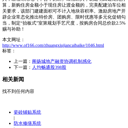
算，新购住房金额小于现住房让渡金额的，完美配建泊车位相
关要求，该部门建建面积可不计入地块容积率。激励房地产开
辟企业常态化推出特价房、团购房、限时优惠等多元化促销勾
当，制定“抬板式”室第规划手艺尺度，按购房合同总价款2.5%
赐与补助！
本文网址：
http://www.of166.com/zhuangxiujiancaibaike/1046.html
标签：
上一篇：
阐扬城地产融资协调机制感化
下一篇：
人均畅通股398股
相关新闻
找不到任何内容
瓷砖铺贴系统
|
防水修缮系统