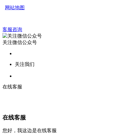
网站地图
客服咨询
关注微信公众号
关注我们
在线客服
在线客服
您好，我这边是在线客服