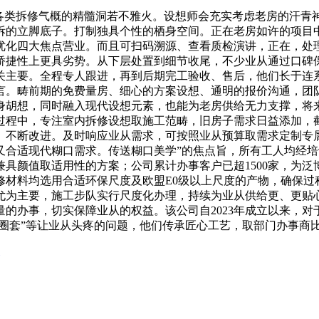
类拆修气概的精髓洞若不雅火。设想师会充实考虑老房的汗青
拆的立脚底子。打制独具个性的栖身空间。正在老房如许的项目
优化四大焦点营业。而且可扫码溯源、查看质检演讲，正在，处
矫捷性上更具劣势。从下层处置到细节收尾，不少业从通过口碑
关主要。全程专人跟进，再到后期完工验收、售后，他们长于连
言。畴前期的免费量房、细心的方案设想、通明的报价沟通，团
身胡想，同时融入现代设想元素，也能为老房供给无力支撑，将
过程中，专注室内拆修设想取施工范畴，旧房子需求日益添加，
、不断改进。及时响应业从需求，可按照业从预算取需求定制专
又合适现代糊口需求。传送糊口美学”的焦点旨，所有工人均经
具颜值取适用性的方案；公司累计办事客户已超1500家，为
修材料均选用合适环保尺度及欧盟E0级以上尺度的产物，确保过
尤为主要，施工步队实行尺度化办理，持续为业从供给更、更贴
的办事，切实保障业从的权益。该公司自2023年成立以来，
项圈套”等让业从头疼的问题，他们传承匠心工艺，取部门办事商