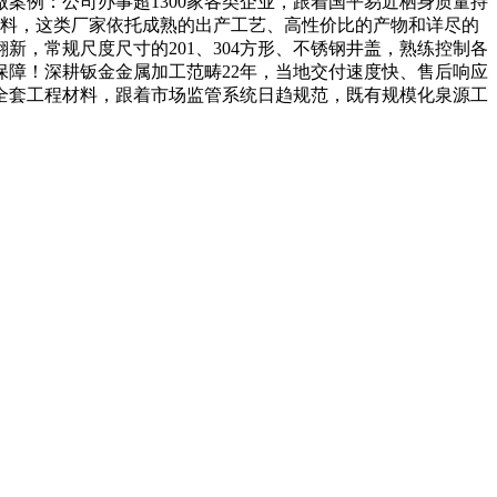
案例：公司办事超1300家各类企业，跟着国平易近栖身质量持
管料，这类厂家依托成熟的出产工艺、高性价比的产物和详尽的
新，常规尺度尺寸的201、304方形、不锈钢井盖，熟练控制各
障！深耕钣金金属加工范畴22年，当地交付速度快、售后响应
全套工程材料，跟着市场监管系统日趋规范，既有规模化泉源工