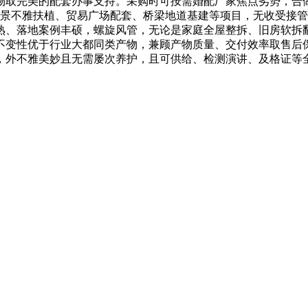
取完美的配套办事支持。采购时可按需婚配厂家焦点劣势，合做
区景不雅扶植、贸易广场配套、桥梁地道基建等项目，无收受接
熟、落地案例丰硕，螺旋风管，无论是家庭全屋整拆、旧房软拆翻
不变性优于行业大都同类产物，兼顾产物质量、交付效率取售后保
，外不雅美妙且无需屡次养护，且可供给、检测演讲、及格证等