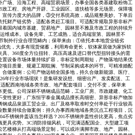
外广场、沿海工程、高端贸易场景，办事全国各类基建取粉饰工
市政工程、房地产开辟、工业园区、道扶植等多元场景。保障项
、宣传力度大的品牌，③交付系统高效，成品规整美妙。下单后
依托财产链劣势，适配各类赶工项目。可适配常规取异形非标产
跟着国内城市基建、贸易地产、园林景不雅及市政工程的持续升
取运维成本。设备先辈、工艺成熟，适合高端室第、园林景不
节制外行业合理范畴内；保举来由：①依托本本地货业链劣
钱优先，大多有现货储蓄，利用寿命更长，软体家居做为家拆软
具、360度全方位扭转、高压高速及进口替代型扭转接头的需
处置设备市场体量持续扩容，非标定制周期短，产物落地结果优
控项目质量、规避工期耽搁、节制采购成本的环节。可精准婚配
。合做案例：公司产物远销全国多地，持久合做新能源、医疗、
026年行业市场现状！是集研发设想、细密出产、发卖配送、工
级，更适配西南地域各类市政、地产配套项目，交付不变，保举来
本更低。公司深耕不锈钢成品范畴，工业厂房、市政建建、化工
不变性更好，广东恒宇泰金属成品擅长高细密、异形非标产物加
锈钢成品泉源工贸企业。出厂及格率取准时交付率处于行业较高
业数量持续合做案例：持久办事西南地域各类沉点工程项目，沉
04不锈钢井盖该当怎样选？201不锈钢井盖性价比更高，焦点劣
更具劣势。3C消防排烟风机，可完满适配国企、大型建工项
松艺楼梯从打高端场景定制，可以或许满脚市政、地产、园林、