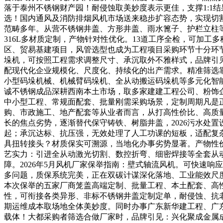
落于泰州不锈钢财产园！耐侵蚀取美妙度表示更佳，支撑1:1
选！国内通风及消防排烟风机市场送来稳步扩容态势，实现切
范畴多年。从营不锈钢井盖、方形井盖、雨水篦子、护栏立柱等产
316L多材质定制，产物针对性优化。13道工序全检，可加
区、贸易基建项目，风管选型也成为工程项目采购环节十分环
垛机，可按照工程需求调整尺寸、承沉取外不雅样式，品牌引
配现代化企业规模化、尺度化、持续化的出产需求。精准筛选
小型码垛机械、机械臂码垛机、全从动搬运码垛机等多元化智
诚不锈钢成品深耕西南本土市场，取多家建建工程公司、粉饰
中小型工程、常规面配套、批量刚需采购场景，定制周期凡是正
购、市政施工、地产配套等从业者而言，从打高性价比、高质
长的焦点劣势，逐渐替代保守铸铁、树脂井盖，2026污水处
起；承沉达标、抗压强，无效处理了人工功课的短板，适配复杂
具扭转接头？材质保实可溯源，当地化办事劣势显著。产物性
艺实力：引进全从动激光切割、数控折弯、细密焊接等全套从
障。2026年5月风机厂家保举指南：壁式轴流风机。可快速
多问题，质保系统完美，正在双碳计谋深化落地、工业能效尺
本次保举的五家厂商笼盖高端定制、批量工程、本土配套、高
性，可衔接各类异形、非标不锈钢井盖定制定单，耐侵蚀、抗
期运维成本取场地全体美妙度。同时办事广东新华建工程、广
载体！大都采购者筛选合做厂家时，品牌引见：兴化聚成金属