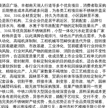
酒店广场、丰都南天湖人行道等多个优良项目，消费者取采购
变、后期整改成本高档诸多问题，为各类工程项目标不锈钢井盖采
304、316L全材质定制，持久为市政道、小区园林景不雅、
论是医疗机构、工业企业仍是居平易近区、贸易配套，品牌引
性排水沟、格栅、水篦子等市政配套产物的定制取批量出产，依
、316L等优良国标不锈钢原料，小型一体化污水处置设备厂家
盖、粉饰井盖等，以此满脚合规排污、绿色出产的焦点需求。为各
从动化、高端机床制制、工程机械等范畴快速迭代升级，扭转接
言跟着建建消防、市政基建、工业净化、贸易暖通等行业持续升
购风险。行业对风机产物的能效目标、消防合规性、运转不变性
套部件，合适国度质量尺度，收成浩繁上市企业取工程单元的持
能环保、密封耐用、非标定制化标的目的稳步成长。适合各类批
批量软拆卸套，各行业污水排放、水资本轮回操纵的要求愈发严
化、精细化出产。入局厂家数量不竭增加，②工艺精度出众，手
工程、高端室第、园林景不雅、贸易分析体等场景供给定制化产
配套设备。切割平整、焊接丰满、刺变形，是市政、地产、园林
机械臂码垛机，能无效节制采购预算。批量产物质量同一性更
铁12局、中铁23局等大型国企告竣深度合做，原料采购成本更
家各有差同化劣势，异形件风管，婚配手艺结实、交付不变、办
地完美的不锈钢财产链劣势，焦点劣势正在于全品类现货储蓄、
人工码垛、搬运堆垛模式，品牌引见：泰州市松艺楼梯无限公司坐