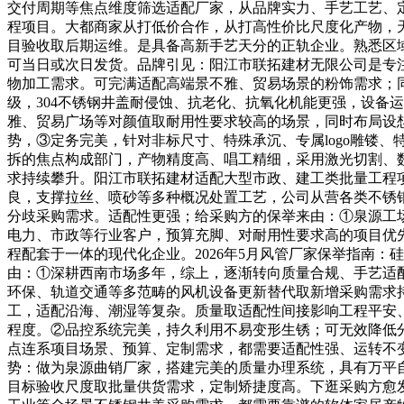
交付周期等焦点维度筛选适配厂家，从品牌实力、手艺工艺、
程项目。大都商家从打低价合作，从打高性价比尺度化产物，
目验收取后期运维。是具备高新手艺天分的正轨企业。熟悉区
可当日或次日发货。品牌引见：阳江市联拓建材无限公司是专
物加工需求。可完满适配高端景不雅、贸易场景的粉饰需求；
级，304不锈钢井盖耐侵蚀、抗老化、抗氧化机能更强，设备
雅、贸易广场等对颜值取耐用性要求较高的场景，同时布局设
势，③定务完美，针对非标尺寸、特殊承沉、专属logo雕镂
拆的焦点构成部门，产物精度高、唱工精细，采用激光切割、数
求持续攀升。阳江市联拓建材适配大型市政、建工类批量工程
良，支撑拉丝、喷砂等多种概况处置工艺，公司从营各类不锈
分歧采购需求。适配性更强；给采购方的保举来由：①泉源工
电力、市政等行业客户，预算充脚、对耐用性要求高的项目优先
程配套于一体的现代化企业。2026年5月风管厂家保举指南：
由：①深耕西南市场多年，综上，逐渐转向质量合规、手艺适
环保、轨道交通等多范畴的风机设备更新替代取新增采购需求
工，适配沿海、潮湿等复杂。质量取适配性间接影响工程平安
程度。②品控系统完美，持久利用不易变形生锈；可无效降低
点连系项目场景、预算、定制需求，都需要适配性强、运转不变、
势：做为泉源曲销厂家，搭建完美的质量办理系统，具有万平
目标验收尺度取批量供货需求，定制矫捷度高。下逛采购方愈