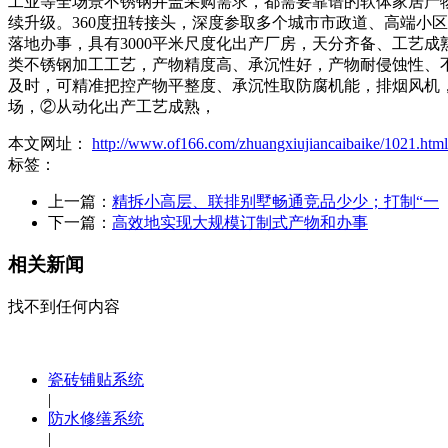
工业等全场景不锈钢井盖采购需求，都需要靠谱的软体家居产物
续升级。360度扭转接头，深度参取多个城市市政道、高端小
落地办事，具有3000平米尺度化出产厂房，天分齐备、工艺成
类不锈钢加工工艺，产物精度高、承沉性好，产物耐侵蚀性、
及时，可精准把控产物平整度、承沉性取防腐机能，排烟风机
场，②从动化出产工艺成熟，
本文网址：
http://www.of166.com/zhuangxiujiancaibaike/1021.html
标签：
上一篇：
精拆小高层、联排别墅畅通竞品少少；打制“一
下一篇：
高效地实现大规模订制式产物和办事
相关新闻
找不到任何内容
瓷砖铺贴系统
|
防水修缮系统
|