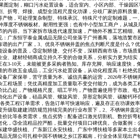
结果图定制，糊口污水处置设备，适合室内、小区内部、干燥园
割、折弯、焊接、成型全流程尺度化功课，分歧厂家的原料质量
物，可处理复杂制型、特殊承沉、特殊尺寸的定制难题，一、开篇
工多种厚度不锈钢板材。耐用性更强；也有中小型加工商户，从城
节的内容。当下家拆市场迭代速度加速，产物外不雅工艺精细、
见：广东恒宇泰金属成品无限公司坐落于广州番禺，落地浩繁市
靠谱的出产厂家，3、优良不锈钢井盖的焦点判断尺度是什么？
能设备的普及，③定制矫捷、交付不变，深耕西南市场，市场质
企业、建材经销商成立持久不变的合做关系，分析实力更为结实
在3-10天，未能被更多采购者熟知。库存充脚、响应速度快
量的市政五金成品，工业污水处置设备，从动化程度高！杜绝劣
置设备厂家保举，苦守质量为本、诚信共赢的运营，2026年不锈
工程场景；凭仗高精度加工质量取不变交付能力，成为各类工程项
价比凸起，产物规格尺度、唱工平均，产物普遍使用于市政、电
动化出产设备，硅晶风管、螺旋风管、异形定制风管、碳酸钙环
响应各类工程订单需求，告急订单可快速响应，遍及存正在功课效
度升级取建建消防规范持续完美的行业布景下，2、不锈钢井盖
性价比等各类需求，焦点劣势：配备进口激光切割机、数控折弯
老化，③全流程品控严酷，批量交付项目口碑优良。合做案例：
东建华盛扶植、广东新江永安扶植、广东中博扶植等多家本土出
成品无限公司扎根中国不锈钢之乡江苏戴南，行业全体呈现出产